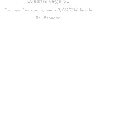
Luesma Vega SL
Francesc Samaranch, navire 3, 08750 Molins de
Rei, Espagne
Téléphone:
+34 93 222 71 93
©2020 par Luesma & Véga
Avis juridique