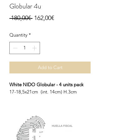
Globular 4u
Regular
Sale
 180,00€ 
162,00€
Price
Price
Quantity
*
Add to Cart
White NIDO Globular - 4 units pack
17-18,5x21cm (int. 14cm) H.3cm