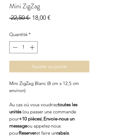
Mini ZigZag
Prix
Prix
 22,50 € 
18,00 €
original
promotionnel
Quantité
*
Ajouter au panier
Mini ZigZag Blanc (8 cm x 12,5 cm
environ)
Au cas où vous voudriez
toutes les
unités
(ou passer une commande
pour
+10 pièces
),
Envoie-nous un
message
ou appelez-nous
pour
Reserver
et faire un
rabais
.