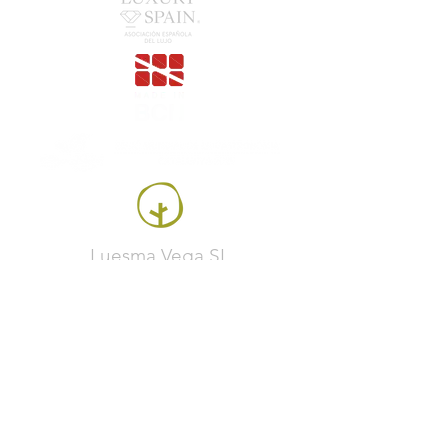
Luesma Vega SL
Francesc Samaranch, navire 3, 08750 Molins de
Rei, Espagne
Téléphone:
+34 93 222 71 93